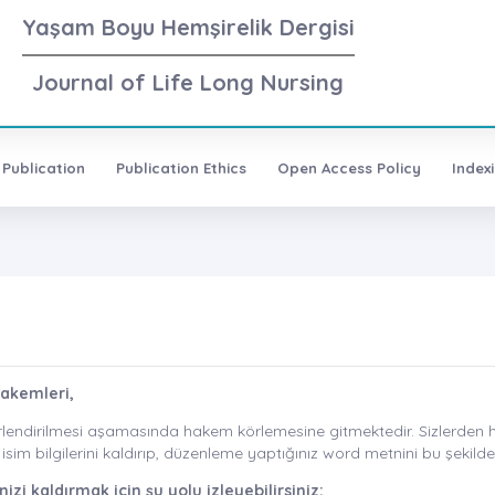
Yaşam Boyu Hemşirelik Dergisi
Journal of Life Long Nursing
 Publication
Publication Ethics
Open Access Policy
Index
Hakemleri,
lendirilmesi aşamasında hakem körlemesine gitmektedir. Sizlerden h
im bilgilerini kaldırıp, düzenleme yaptığınız word metnini bu şekilde
zi kaldırmak için şu yolu izleyebilirsiniz;