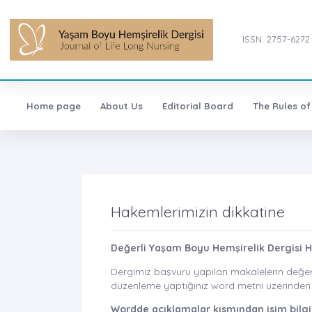
ISSN: 2757-6272
Home page
About Us
Editorial Board
The Rules of
Hakemlerimizin dikkatine
Değerli Yaşam Boyu Hemşirelik Dergisi 
Dergimiz başvuru yapılan makalelerin değer
düzenleme yaptığınız word metni üzerinden is
Wordde açıklamalar kısmından isim bilgini