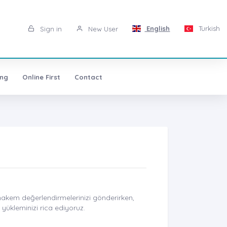
English
Turkish
Sign in
New User
ing
Online First
Contact
akem değerlendirmelerinizi gönderirken,
 yükleminizi rica ediyoruz.