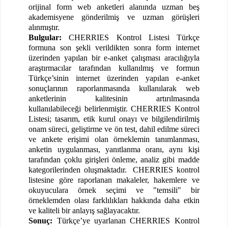
orijinal form web anketleri alanında uzman beş
akademisyene gönderilmiş ve uzman görüşleri
alınmıştır.
Bulgular:
CHERRIES Kontrol Listesi Türkçe
formuna son şekli verildikten sonra form internet
üzerinden yapılan bir e-anket çalışması aracılığıyla
araştırmacılar tarafından kullanılmış ve formun
Türkçe’sinin internet üzerinden yapılan e-anket
sonuçlarının raporlanmasında kullanılarak web
anketlerinin kalitesinin artırılmasında
kullanılabileceği belirlenmiştir. CHERRIES Kontrol
Listesi; tasarım, etik kurul onayı ve bilgilendirilmiş
onam süreci, geliştirme ve ön test, dahil edilme süreci
ve ankete erişimi olan örneklemin tanımlanması,
anketin uygulanması, yanıtlanma oranı, aynı kişi
tarafından çoklu girişleri önleme, analiz gibi madde
kategorilerinden oluşmaktadır.
CHERRIES kontrol
listesine göre raporlanan makaleler, hakemlere ve
okuyuculara örnek seçimi ve "temsili" bir
örneklemden olası farklılıkları hakkında daha etkin
ve kaliteli bir anlayış sağlayacaktır.
Sonuç:
Türkçe’ye uyarlanan CHERRIES Kontrol