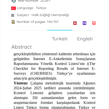
Year-Number: 2026-1
Language : Türkçe
Subject : Halk Sağlığı Hemşireliği
Number of pages: 140-151
Turkish
English
Abstract
gerçekleştirilirken yöntemsel kalitenin arttırılması için
geliştirilen İnternet E-Anketlerinin Sonuçlarının
Raporlanmasına Yönelik Kontrol Listesi’nin ((The
Checklist for Reporting Results of Internet E-
Surveys (CHERRIES) Türkçe’ye uyarlanması
amacıyla gerçekleştirilmiştir.
Yöntem:
Çalışma metodolojik tasarımda Ağustos
2024-Şubat 2025 tarihleri arasında yürütülmüştür.
Kontrol Listesini geliştiren yazarlardan izin
alınmıştır. Dil uzmanlarından gelen form ve
araştırmacıların formları karşılaştırılarak Kontrol
Listesi Türkçe formu oluşturulmuştur. Türkçe ve