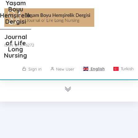
Yaşam
Boyu
Hemşirelik
Dergisi
Journal
of Life
ISSN: 2757-6272
Long
Nursing
English
Turkish
Sign in
New User