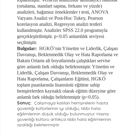
(ortalama, standart sapma, frekans ve yüzde)
analizleri, bağımsız örneklemler t testi, ANOVA
Varyans Analizi ve Post-Hoc Tukey, Pearson
korelasyon analizi, Regresyon analizi testleri
kullanılmıştır. Analizler SPSS 22.0 programıyla
gerçekleştirilmiştir. p<0.05 anlamlılık seviyesi
seçilmiştir.
Bulgular:
HGKÖ’nin Yönetim ve Liderlik, Çalışan
Davranışı, Beklenmedik Olay ve Hata Raporlama ve
Bakım Ortamı alt boyutlarında çalıştıkları servise
göre anlamlı fark olduğu belirlenmiştir. Yönetim ve
Liderlik, Çalışan Davranışı, Beklenmedik Olay ve
Hata Raporlama, Çalışanların Eğitimi, HGKÖ
toplam puanlarında lisansüstü eğitime sahip
hemşirelerden kaynaklı olarak eğitim düzeyine göre
anlamlı fark olduğu belirlenmiştir (p<0.05).
Sonuç:
Çalışmaya katılan hemşirelerin hasta
güvenliği kültürlerinin iyi olduğu, tıbbi hata
eğilimlerinin düşük olduğu bulunmuştur. Hasta
güvenliği kültürü arttıkça tıbbi hata eğilimlerinin
azaldığı belirlenmiştir.