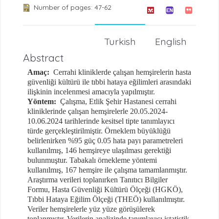
Number of pages: 47-62
Turkish
English
Abstract
Amaç:
Cerrahi kliniklerde çalışan hemşirelerin hasta
güvenliği kültürü ile tıbbi hataya eğilimleri arasındaki
ilişkinin incelenmesi amacıyla yapılmıştır.
Yöntem:
Çalışma, Etlik Şehir Hastanesi cerrahi
kliniklerinde çalışan hemşirelerle 20.05.2024-
10.06.2024 tarihlerinde kesitsel tipte tanımlayıcı
türde gerçekleştirilmiştir. Örneklem büyüklüğü
belirlenirken %95 güç 0.05 hata payı
parametreleri
kullanılmış, 146 hemşireye ulaşılması gerektiği
bulunmuştur. Tabakalı örnekleme yöntemi
kullanılmı
ş, 167 hemşire ile çalışma tamamlanmıştır.
Araştırma verileri toplanırken Tanıtıcı Bilgiler
Formu, Hasta Güvenliği Kültürü Ölçeği (HGKÖ),
Tıbbi Hataya Eğilim Ölçeği (THEÖ) kullanılmıştır.
Veriler hemşirelerle yüz yüze görüşülerek
toplanmıştır. Verilerin analizinde tanımlayıcı istatistik