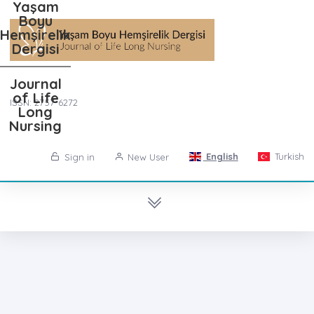
Yaşam
Boyu
Hemşirelik
Dergisi
Journal
of Life
ISSN: 2757-6272
Long
Nursing
English
Turkish
Sign in
New User