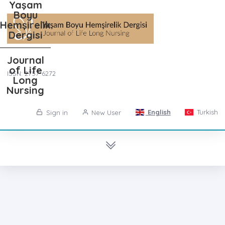
Yaşam
Boyu
Hemşirelik
Dergisi
Journal
of Life
ISSN: 2757-6272
Long
Nursing
English
Turkish
Sign in
New User