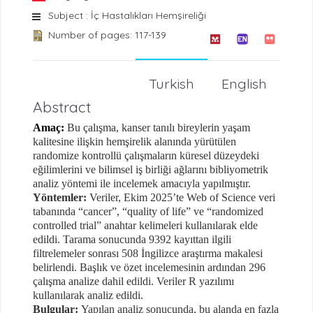
Subject : İç Hastalıkları Hemşireliği
Number of pages: 117-139
Turkish
English
Abstract
Amaç:
Bu çalışma, kanser tanılı bireylerin yaşam
kalitesine ilişkin hemşirelik alanında yürütülen
randomize kontrollü çalışmaların küresel düzeydeki
eğilimlerini ve bilimsel iş birliği ağlarını bibliyometrik
analiz yöntemi ile incelemek amacıyla yapılmıştır.
Yöntemler:
Veriler, Ekim 2025’te
Web of Science
veri
tabanında “cancer”, “quality of life” ve “randomized
controlled trial” anahtar kelimeleri kullanılarak elde
edildi. Tarama sonucunda 9392 kayıttan ilgili
filtrelemeler sonrası 508 İngilizce araştırma makalesi
belirlendi. Başlık ve özet incelemesinin ardından 296
çalışma analize dahil edildi. Veriler R yazılımı
kullanılarak analiz edildi.
Bulgular:
Yapılan analiz sonucunda, bu alanda en fazla