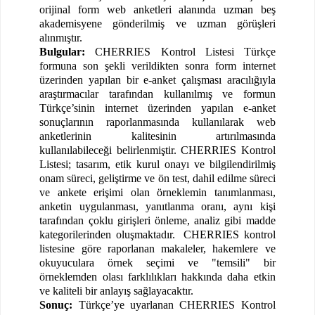
orijinal form web anketleri alanında uzman beş
akademisyene gönderilmiş ve uzman görüşleri
alınmıştır.
Bulgular:
CHERRIES Kontrol Listesi Türkçe
formuna son şekli verildikten sonra form internet
üzerinden yapılan bir e-anket çalışması aracılığıyla
araştırmacılar tarafından kullanılmış ve formun
Türkçe’sinin internet üzerinden yapılan e-anket
sonuçlarının raporlanmasında kullanılarak web
anketlerinin kalitesinin artırılmasında
kullanılabileceği belirlenmiştir. CHERRIES Kontrol
Listesi; tasarım, etik kurul onayı ve bilgilendirilmiş
onam süreci, geliştirme ve ön test, dahil edilme süreci
ve ankete erişimi olan örneklemin tanımlanması,
anketin uygulanması, yanıtlanma oranı, aynı kişi
tarafından çoklu girişleri önleme, analiz gibi madde
kategorilerinden oluşmaktadır.
CHERRIES kontrol
listesine göre raporlanan makaleler, hakemlere ve
okuyuculara örnek seçimi ve "temsili" bir
örneklemden olası farklılıkları hakkında daha etkin
ve kaliteli bir anlayış sağlayacaktır.
Sonuç:
Türkçe’ye uyarlanan CHERRIES Kontrol