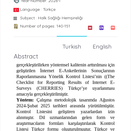
Year-Number: 2026-1
Language : Türkçe
Subject : Halk Sağlığı Hemşireliği
Number of pages: 140-151
Turkish
English
Abstract
gerçekleştirilirken yöntemsel kalitenin arttırılması için
geliştirilen İnternet E-Anketlerinin Sonuçlarının
Raporlanmasına Yönelik Kontrol Listesi’nin ((The
Checklist for Reporting Results of Internet E-
Surveys (CHERRIES) Türkçe’ye uyarlanması
amacıyla gerçekleştirilmiştir.
Yöntem:
Çalışma metodolojik tasarımda Ağustos
2024-Şubat 2025 tarihleri arasında yürütülmüştür.
Kontrol Listesini geliştiren yazarlardan izin
alınmıştır. Dil uzmanlarından gelen form ve
araştırmacıların formları karşılaştırılarak Kontrol
Listesi Türkçe formu oluşturulmuştur. Türkçe ve