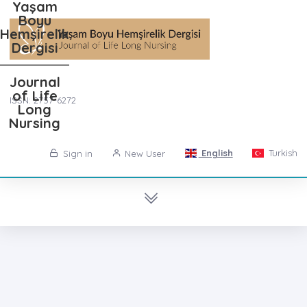
Yaşam
Boyu
Hemşirelik
Dergisi
Journal
of Life
ISSN: 2757-6272
Long
Nursing
English
Turkish
Sign in
New User