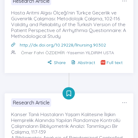
Research Article
Hasta Aritmi Algısı Ölçeği’nin Türkçe Geçerlik ve
Güvenirlik Çalışması: Metodolojik Çalışma, 102-116
Validity and Reliability of the Turkish Version of the
Patient Perspective of Arrhythmia Questionnaire: A
Methodological Study
http://dx.doi.org/10.29228/llnursing.90302
Ömer Fahri ÖZDEMİR
-Yasemin YILDIRIM USTA
Share
Abstract
Full text
Research Article
Kanser Tanılı Hastaların Yaşam Kalitesine İlişkin
Hemşirelik Alanında Yapılan Randomize Kontrollü
Çalışmaların Bibliyometrik Analizi: Tanımlayıcı Bir
Çalışma, 117-139
A Bibliometric Analysis of Randomized Controlled