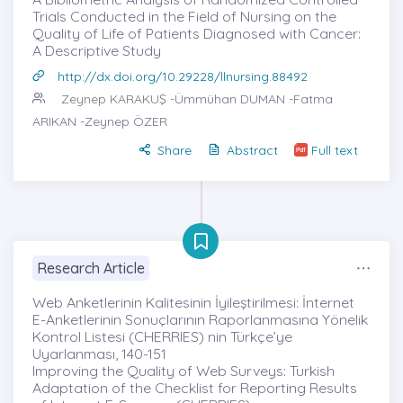
Trials Conducted in the Field of Nursing on the
Quality of Life of Patients Diagnosed with Cancer:
A Descriptive Study
http://dx.doi.org/10.29228/llnursing.88492
Zeynep KARAKUŞ
-Ümmühan DUMAN -Fatma
ARIKAN -Zeynep ÖZER
Share
Abstract
Full text
Research Article
Web Anketlerinin Kalitesinin İyileştirilmesi: İnternet
E-Anketlerinin Sonuçlarının Raporlanmasına Yönelik
Kontrol Listesi (CHERRIES) nin Türkçe’ye
Uyarlanması, 140-151
Improving the Quality of Web Surveys: Turkish
Adaptation of the Checklist for Reporting Results