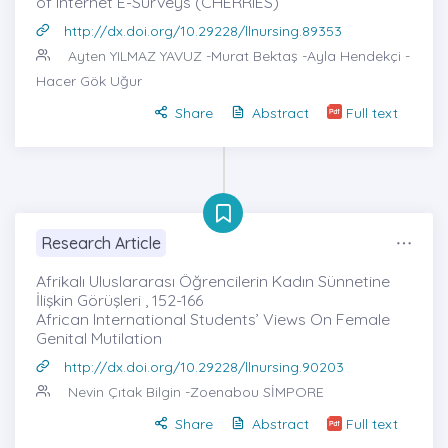
of Internet E-Surveys (CHERRIES)
http://dx.doi.org/10.29228/llnursing.89353
Ayten YILMAZ YAVUZ
-Murat Bektaş -Ayla Hendekçi -
Hacer Gök Uğur
Share
Abstract
Full text
Research Article
Afrikalı Uluslararası Öğrencilerin Kadın Sünnetine
İlişkin Görüşleri , 152-166
African International Students’ Views On Female
Genital Mutilation
http://dx.doi.org/10.29228/llnursing.90203
Nevin Çıtak Bilgin
-Zoenabou SİMPORE
Share
Abstract
Full text