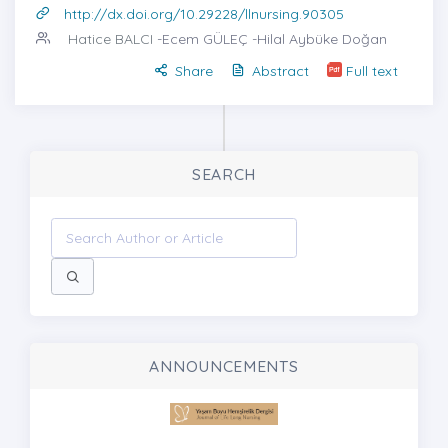
http://dx.doi.org/10.29228/llnursing.90305
Hatice BALCI
-Ecem GÜLEÇ -Hilal Aybüke Doğan
Share
Abstract
Full text
SEARCH
ANNOUNCEMENTS