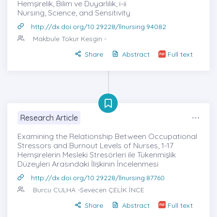
Hemşirelik, Bilim ve Duyarlılık, i-ii
Nursing, Science, and Sensitivity
http://dx.doi.org/10.29228/llnursing.94082
Makbule Tokur Kesgin
-
Share
Abstract
Full text
Research Article
Examining the Relationship Between Occupational
Stressors and Burnout Levels of Nurses, 1-17
Hemşirelerin Mesleki Stresörleri ile Tükenmişlik
Düzeyleri Arasındaki İlişkinin İncelenmesi
http://dx.doi.org/10.29228/llnursing.87760
Burcu CULHA
-Sevecen ÇELİK İNCE
Share
Abstract
Full text