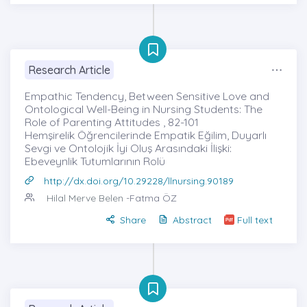
Research Article
Empathic Tendency, Between Sensitive Love and
Ontological Well-Being in Nursing Students: The
Role of Parenting Attitudes , 82-101
Hemşirelik Öğrencilerinde Empatik Eğilim, Duyarlı
Sevgi ve Ontolojik İyi Oluş Arasındaki İlişki:
Ebeveynlik Tutumlarının Rolü
http://dx.doi.org/10.29228/llnursing.90189
Hilal Merve Belen
-Fatma ÖZ
Share
Abstract
Full text