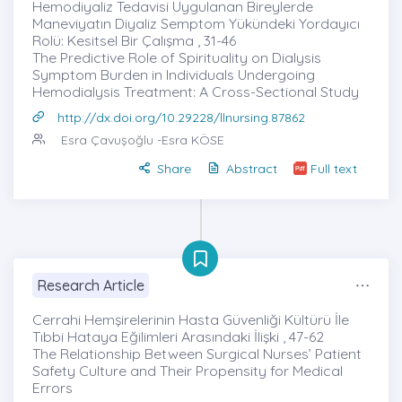
Hemodiyaliz Tedavisi Uygulanan Bireylerde
Maneviyatın Diyaliz Semptom Yükündeki Yordayıcı
Rolü: Kesitsel Bir Çalışma , 31-46
The Predictive Role of Spirituality on Dialysis
Symptom Burden in Individuals Undergoing
Hemodialysis Treatment: A Cross-Sectional Study
http://dx.doi.org/10.29228/llnursing.87862
Esra Çavuşoğlu
-Esra KÖSE
Share
Abstract
Full text
Research Article
Cerrahi Hemşirelerinin Hasta Güvenliği Kültürü İle
Tıbbi Hataya Eğilimleri Arasındaki İlişki , 47-62
The Relationship Between Surgical Nurses’ Patient
Safety Culture and Their Propensity for Medical
Errors