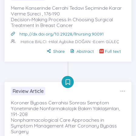
Meme Kanserinde Cerrahi Tedavi Seçiminde Karar
Verme Süreci , 176-190
Decision-Making Process In Choosing Surgical
Treatment In Breast Cancer
http://dx.doi.org/10.29228/llnursing.90091
Hatice BALCI
-Hilal Aybüke DOĞAN -Ecem GÜLEÇ
Share
Abstract
Full text
Review Article
Koroner Bypass Cerrahisi Sonrası Semptom
Yönetiminde Nonfarmakolojik Bakım Yaklaşımları,
191-208
Nonpharmacological Care Approaches in
Symptom Management After Coronary Bypass
Surgery