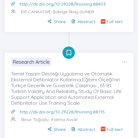
http://dx.doi.org/10.29228/llnursing.88403
Elif CANKATAR
-Şükriye İlkay GÜNER
Share
Abstract
Full text
Research Article
Temel Yaşam Desteği Uygulama ve Otomatik
Eksternal Defibrilatör Kullanma Eğitimi Ölçeği’nin
Türkçe Geçerlik ve Güvenirlik Çalışması , 63-81
Turkish Validity And Reliability Study Of Basic Life
Support Application and Automated External
Defibrillator Use Training Scale
http://dx.doi.org/10.29228/llnursing.88715
İlknur Toğuşlu
-Fatma Avsar
Share
Abstract
Full text