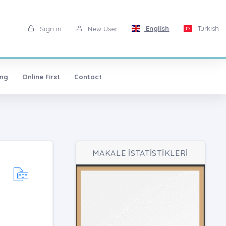
English
Turkish
Sign in
New User
ing
Online First
Contact
MAKALE İSTATİSTİKLERİ