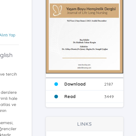
Alıntı Yap
glish
ve tercih
Download
2187
 derslere
Read
3449
imli hale
 atlas ve
inin
memesi,
LINKS
ğrenciler
tedir.