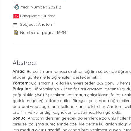
Year-Number: 2021-2
Language : Türkçe
Subject : Anatomi
Number of pages: 16-34
Abstract
Amaç:
Bu çalışmanın amacı uzaktan eğitim sürecinde öğrencil
ettikleri yöntemlerle öğrencileri desteklemektir.
Yöntem:
Çalışmamız iki farklı üniversiteden 262 gönüllü hemşirel
Bulgular:
Öğrencilerin %70’ten fazlası anatomi dersine ilgi duyd
çoğunlukla (%81.3) senkron katılmaya çalıştıklarını fakat uzakt
getirilemeyeceğini ifade ettiler. Bireysel çalışmada öğrenciler 
anatomi web sayfalarını kullandıklarını bildirdiler. Anatomi we
profilini ve kullandığı kaynakları araştırmadıkları görüldü.
Sonuç:
Anatomi dersinin gelecek dönemlerde zorunlu haller ha
bireysel çalışma süreçlerinde özellikle derste kullanılan slayt 
için medya okur-yazarlığı hakkında bilgi verilmesi, güvenilir i