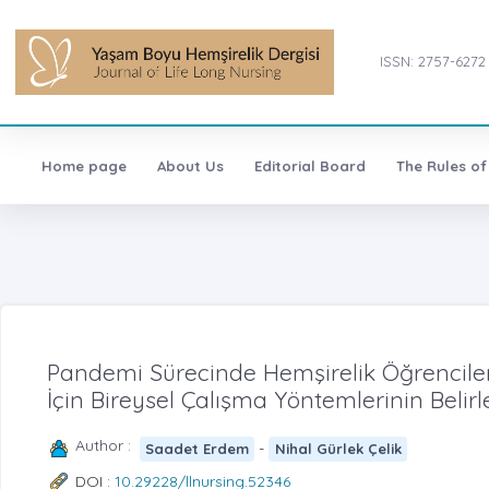
ISSN: 2757-6272
Home page
About Us
Editorial Board
The Rules of
Pandemi Sürecinde Hemşirelik Öğrencileri
İçin Bireysel Çalışma Yöntemlerinin Belir
Author :
-
Saadet Erdem
Nihal Gürlek Çelik
DOI :
10.29228/llnursing.52346