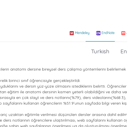
Mendeley
EndNote
Turkish
En
erin anatomi dersine bireysel ders çalışma yöntemlerini belirlemek 
ik birinci sınıf öğrencisiyle gerçekleştirildi.
uklarını ve dersin yüz-yüze olmasını istediklerini belirtti. Öğrenciler
an eğitim ile anatomi dersinin kısmen yeterli olabildiğini ve daha ver
sırasıyla en çok slayt ve ders notlarını(%79), ders videolarını(%68.3),
b sayfalarını kullanan öğrencilerin %51.9’unun sayfada bilgi veren kiş
riç uzaktan eğitimle verilmesi düşünülen dersler arasına dahil edil
ve ders notlarının öğrencilere ulaştırılması, web sayfalarını kullanan ö
çeriğe sahip web sayfalarının önerilmesi ya da oluşturulması önerilmek