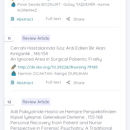
Pınar Sevda BOZKURT
-Gülay TAŞDEMİR -Azime
KORKMAZ
Full text
Abstract
Share
Review Article
11
Cerrahi Hastalarında Göz Ardı Edilen Bir Alan:
Kırılganlık , 146-154
An Ignored Area in Surgical Patients: Frailty
http://dx.doi.org/10.29228/llnursing.79185
Nermin OCAKTAN
-Nergis DURUKAN
Full text
Abstract
Share
Review Article
12
Adli Psikiyatride Hasta ve Hemşire Perspektifinden
Kişisel İyileşme: Geleneksel Derleme , 155-168
Personal Recovery from Patient and Nurse
Perspective in Forensic Psychiatry: A Traditional