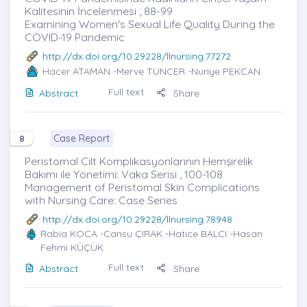
Kalitesinin İncelenmesi , 88-99
Examining Women's Sexual Life Quality During the
COVID-19 Pandemic
http://dx.doi.org/10.29228/llnursing.77272
Hacer ATAMAN
-Merve TUNCER -Nuriye PEKCAN
Full text
Abstract
Share
Case Report
8
Peristomal Cilt Komplikasyonlarının Hemşirelik
Bakımı ile Yönetimi: Vaka Serisi , 100-108
Management of Peristomal Skin Complications
with Nursing Care: Case Series
http://dx.doi.org/10.29228/llnursing.78948
Rabia KOCA
-Cansu ÇIRAK -Hatice BALCI -Hasan
Fehmi KÜÇÜK
Full text
Abstract
Share