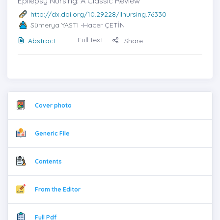
Epilepsy Nursing: A Classic Review
http://dx.doi.org/10.29228/llnursing.76330
Sümerya YASTI
-Hacer ÇETİN
Full text
Abstract
Share
Cover photo
Generic File
Contents
From the Editor
Full Pdf