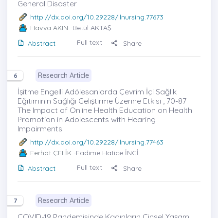
General Disaster
http://dx.doi.org/10.29228/llnursing.77673
Havva AKIN
-Betül AKTAŞ
Full text
Abstract
Share
Research Article
6
İşitme Engelli Adölesanlarda Çevrim İçi Sağlık
Eğitiminin Sağlığı Geliştirme Üzerine Etkisi , 70-87
The Impact of Online Health Education on Health
Promotion in Adolescents with Hearing
Impairments
http://dx.doi.org/10.29228/llnursing.77463
Ferhat ÇELİK
-Fadime Hatice İNCİ
Full text
Abstract
Share
Research Article
7
COVID-19 Pandemisinde Kadınların Cinsel Yaşam