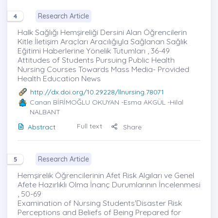
Research Article
4
Halk Sağlığı Hemşireliği Dersini Alan Öğrencilerin
Kitle İletişim Araçları Aracılığıyla Sağlanan Sağlık
Eğitimi Haberlerine Yönelik Tutumları , 36-49
Attitudes of Students Pursuing Public Health
Nursing Courses Towards Mass Media- Provided
Health Education News
http://dx.doi.org/10.29228/llnursing.78071
Canan BİRİMOĞLU OKUYAN
-Esma AKGÜL -Hilal
NALBANT
Full text
Abstract
Share
Research Article
5
Hemşirelik Öğrencilerinin Afet Risk Algıları ve Genel
Afete Hazırlıklı Olma İnanç Durumlarının İncelenmesi
, 50-69
Examination of Nursing Students'Disaster Risk
Perceptions and Beliefs of Being Prepared for