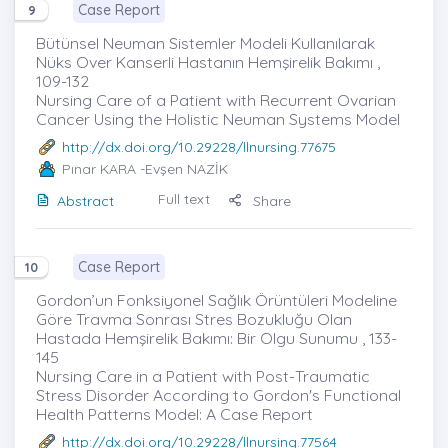
Case Report
9
Bütünsel Neuman Sistemler Modeli Kullanılarak
Nüks Over Kanserli Hastanın Hemşirelik Bakımı ,
109-132
Nursing Care of a Patient with Recurrent Ovarian
Cancer Using the Holistic Neuman Systems Model
http://dx.doi.org/10.29228/llnursing.77675
Pınar KARA
-Evşen NAZİK
Full text
Abstract
Share
Case Report
10
Gordon’un Fonksiyonel Sağlık Örüntüleri Modeline
Göre Travma Sonrası Stres Bozukluğu Olan
Hastada Hemşirelik Bakımı: Bir Olgu Sunumu , 133-
145
Nursing Care in a Patient with Post-Traumatic
Stress Disorder According to Gordon's Functional
Health Patterns Model: A Case Report
http://dx.doi.org/10.29228/llnursing.77564