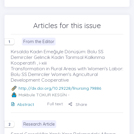
Articles for this issue
From the Editor
1
Kırsalda Kadın Emeğiyle Dönüşüm: Bolu SS
Demirciler Gelincik Kadın Tarımsal Kalkınma
Kooperatifi , i-xiii
Transformation in Rural Areas with Women's Labor:
Bolu SS Demirciler Women's Agricultural
Development Cooperative
http://dx.doi.org/10.29228/llnursing.79886
Makbule TOKUR KESGİN
-
Full text
Abstract
Share
Research Article
2
Sanal Gerçekliğin Yanık Yara Bakımındaki Ağrının