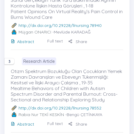
Kontrolüne İlişkin Hasta Görüşleri , 1-18
Patient Opinions On Virtual Reality's Pain Control in
Burns Wound Care
http://dx.doi.org/10.29228/llnursing.78940
Müjgan ONARICI
-Mevlüde KARADAĞ
Full text
Abstract
Share
Research Article
3
Otizm Spektrum Bozukluğu Olan Çocukların Yemek
Zamanı Davranışları ve Ebeveyn Tükenmişliği:
Kesitsel ve İlişki Arayıcı Çalışma , 19-35
Mealtime Behaviors of Children with Autism
Spectrum Disorder and Parental Burnout: Cross-
Sectional and Relationship Exploring Study
http://dx.doi.org/10.29228/llnursing.78552
Rabia Nur TEKİ KESKİN
-Bengü ÇETİNKAYA
Full text
Abstract
Share