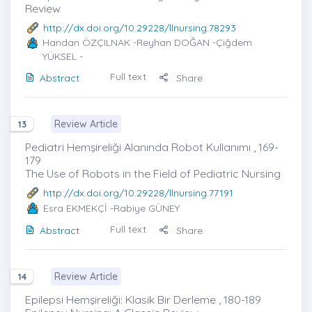
Review
http://dx.doi.org/10.29228/llnursing.78293
Handan ÖZÇILNAK
-Reyhan DOĞAN -Çiğdem
YÜKSEL -
Full text
Abstract
Share
Review Article
13
Pediatri Hemşireliği Alanında Robot Kullanımı , 169-
179
The Use of Robots in the Field of Pediatric Nursing
http://dx.doi.org/10.29228/llnursing.77191
Esra EKMEKÇİ
-Rabiye GÜNEY
Full text
Abstract
Share
Review Article
14
Epilepsi Hemşireliği: Klasik Bir Derleme , 180-189